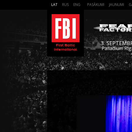
LAT
RUS
ENG
PASĀKUMI
JAUNUMI
G
3. SEPTEMB
Palladium Rīg