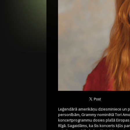
Leģendārā amerikāņu dziesminiece un pia
personībām,
G
rammy
nominētā
To
ri
Amos
koncertprogrammu dosies plašā Eiropas t
Rīgā.
Sagaidāms, ka šis koncerts kļūs pa