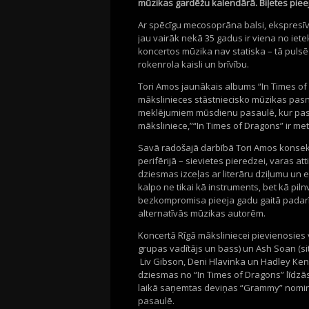
mūzikas gardēžu kalendārā.
Biļetes
piee
Ar spēcīgu mecosoprāna balsi, ekspresīv
jau vairāk nekā 35 gadus ir viena no ie
koncertos mūzika nav statiska
–
tā pulsē
rokenrola kaisli un brīvību.
Tori
Amos jaunākais albums “
In
Times
of
mākslinieces
stāstniecisko
mūzikas pasn
meklējumiem
mūsdienu
pasaulē, kur pas
māksl
in
i
e
c
e
,
”
“
I
n
T
im
es
of
Dra
go
ns
” ir
me
Savā radošajā darbībā
Tori
Amos konsekv
perifērijā – sievietes pieredzei, varas att
dziesmas izceļas ar literāru dziļumu un
kalpo ne tikai kā instruments, bet kā pilnv
bezkompromisa pieeja gadu gaitā padarī
alternatīvās mūzikas autorēm.
Koncertā
Rīgā
māksliniecei
pi
evienosies
grupas
vadītājs un
ba
s
s)
u
n
A
sh
So
a
n
(
s
Li
v
G
i
b
so
n
,
Den
i
H
l
a
vi
nka
un
Had
l
ey
Ke
n
dzi
es
m
as
no
“
I
n
T
i
m
es
of
Dr
agons
”
līdzā
laikā saņemtas
devi
ņ
as
“
G
ra
mmy
”
n
omin
pasaulē.