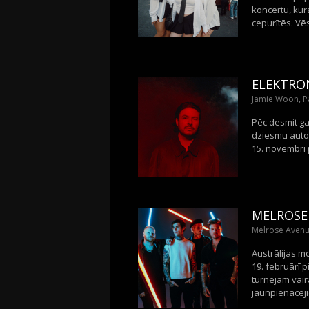
koncertu, kur
cepurītēs. Vē
ELEKTRON
Jamie Woon, P
Pēc desmit ga
dziesmu autor
15. novembrī 
MELROSE
Melrose Avenue
Austrālijas m
19. februārī 
turnejām vair
jaunpienācēj