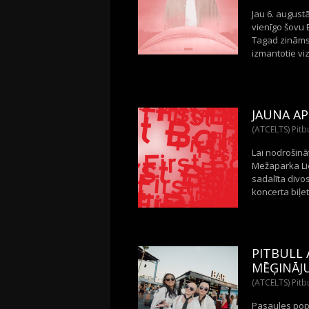
Jau 6. august
vienīgo šovu 
Tagad zināms,
izmantotie viz
JAUNA A
(ATCELTS) Pitbu
Lai nodrošinā
Mežaparka Lie
sadalīta divos
koncerta biļe
PITBULL 
MĒĢINĀ
(ATCELTS) Pitbu
Pasaules popm