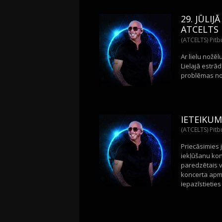
29. JŪLI
ATCELTS
(ATCELTS) Pitbu
Ar lielu nožē
Lielajā estrād
problēmas nov
IETEIKUM
(ATCELTS) Pitbu
Priecāsimies j
iekļūšanu kon
paredzētais v
koncerta apme
iepazīstieties