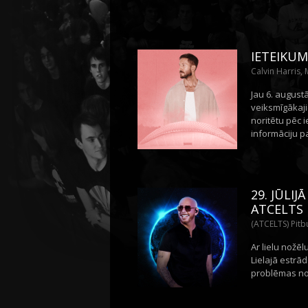
IETEIKUM
Calvin Harris,
Jau 6. august
veiksmīgākaji
noritētu pēc 
informāciju p
29. JŪLI
ATCELTS
(ATCELTS) Pitbu
Ar lielu nožē
Lielajā estrād
problēmas nov