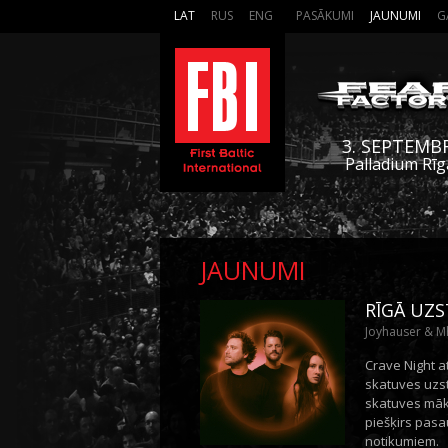
LAT
RUS
ENG
PASĀKUMI
JAUNUMI
G
3. SEPTEMB
Palladium Rīg
JAUNUMI
RĪGĀ UZS
Joyhauser & Mha
Crave Night a
skatuves uzst
skatuves māks
piešķirs pasa
notikumiem.