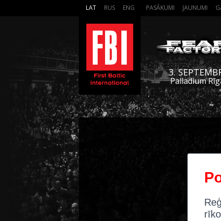
LAT
RUS
ENG
PASĀKUMI
JAUNUMI
G
3. SEPTEMB
Palladium Rīg