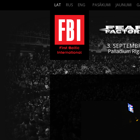
LAT
RUS
ENG
PASĀKUMI
JAUNUMI
G
3. SEPTEMB
Palladium Rīg