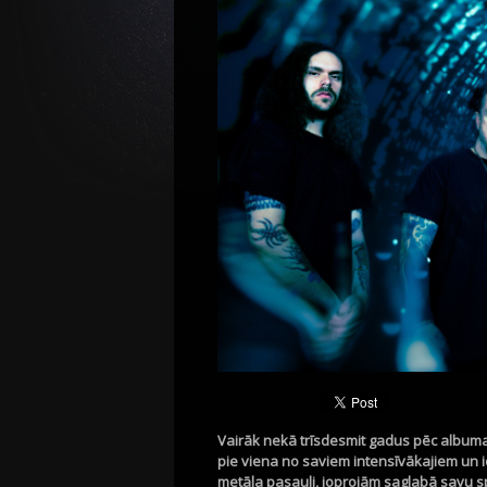
Vairāk nekā trīsdesmit gadus pēc albuma
pie viena no saviem intensīvākajiem un 
metāla pasauli, joprojām saglabā savu s