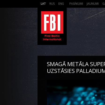
LAT
RUS
ENG
PASĀKUMI
JAUNUMI
G
SMAGĀ METĀLA SUPE
UZSTĀSIES PALLADIU