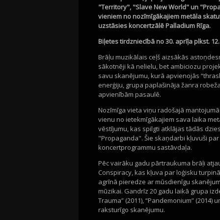
"Territory", "Slave New World" un "Prop
vieniem no nozīmīgākajiem metāla skatuv
uzstāsies koncertzālē Palladium Rīga.
Biļetes tirdzniecībā no 30. aprīļa plkst. 12.
Brāļu muzikālais ceļš aizsākās astoņdesmi
sākotnēji kā nelielu, bet ambiciozu proj
savu skanējumu, kurā apvienojās “thrash
enerģiju, grupa paplašināja žanra robež
apvienībām pasaulē.
Nozīmīga vieta viņu radošajā mantojumā i
vienu no ietekmīgākajiem sava laika met
vēstījumu, kas spilgti atklājas tādās dz
"Propaganda". Šie skaņdarbi kļuvuši par
koncertprogrammu sastāvdaļa.
Pēc vairāku gadu pārtraukuma brāļi atja
Conspiracy, kas kļuva par loģisku turpi
agrīnā pieredze ar mūsdienīgu skanējumu,
mūzikai. Gandrīz 20 gadu laikā grupa izdev
Trauma” (2011), “Pandemonium” (2014) un 
raksturīgo skanējumu.