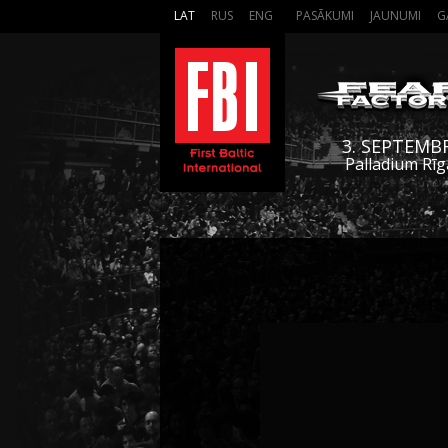
LAT
RUS
ENG
PASĀKUMI
JAUNUMI
G
3. SEPTEMB
Palladium Rīg