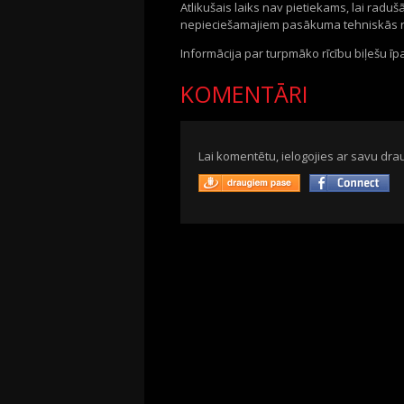
Atlikušais laiks nav pietiekams, lai radu
nepieciešamajiem pasākuma tehniskās re
Informācija par turpmāko rīcību biļešu īp
KOMENTĀRI
Lai komentētu, ielogojies ar savu drau