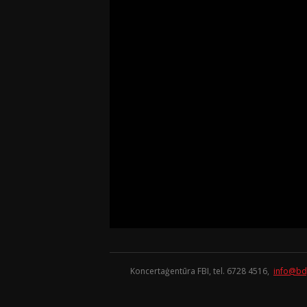
Koncertaģentūra FBI, tel. 6728 4516,
info@bd