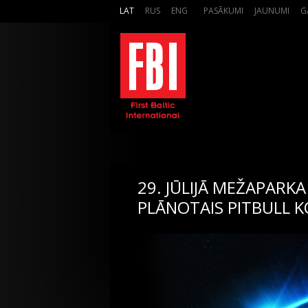
LAT
RUS
ENG
PASĀKUMI
JAUNUMI
G
29. JŪLIJĀ MEŽAPARKA
PLĀNOTAIS PITBULL K