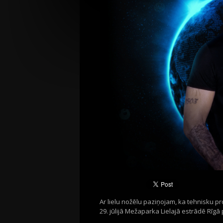
Ar lielu nožēlu paziņojam, ka tehnisku p
29. jūlijā Mežaparka Lielajā estrādē Rīgā 