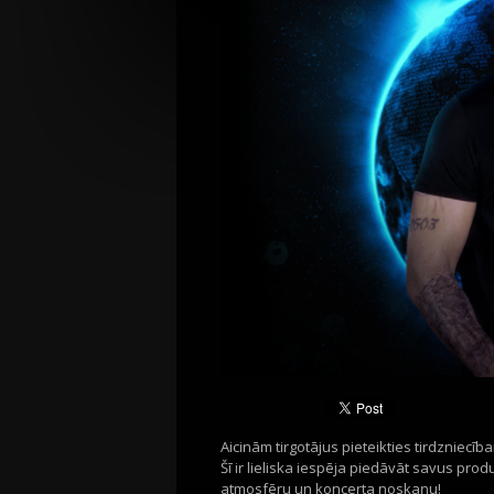
Aicinām tirgotājus pieteikties tirdzniecīb
Šī ir lieliska iespēja piedāvāt savus p
atmosfēru un koncerta noskaņu!