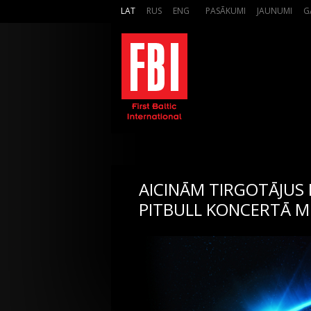
LAT
RUS
ENG
PASĀKUMI
JAUNUMI
G
AICINĀM TIRGOTĀJUS P
PITBULL KONCERTĀ M