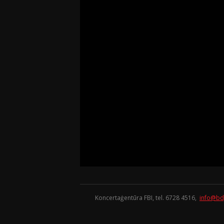
Koncertaģentūra FBI, tel. 6728 4516,
info@bd