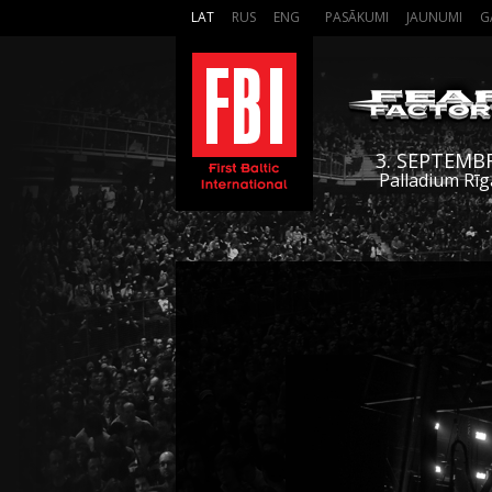
LAT
RUS
ENG
PASĀKUMI
JAUNUMI
G
3. SEPTEMB
Palladium Rīg