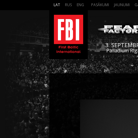
LAT
RUS
ENG
PASĀKUMI
JAUNUMI
G
3. SEPTEMB
Palladium Rīg