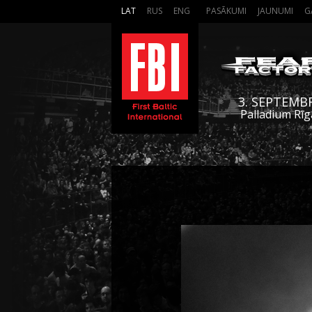
LAT
RUS
ENG
PASĀKUMI
JAUNUMI
G
3. SEPTEMB
Palladium Rīg