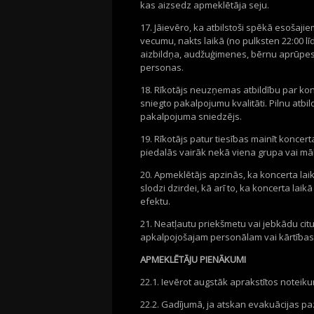
kas aizsedz apmeklētāja seju.
17. Jāievēro, ka atbilstoši spēkā esošaj
vecumu, nakts laikā (no pulksten 22:00 lī
aizbildņa, audžuģimenes, bērnu aprūpes 
personas.
18. Rīkotājs neuzņemas atbildību par konc
sniegto pakalpojumu kvalitāti. Pilnu atb
pakalpojuma sniedzējs.
19. Rīkotājs patur tiesības mainīt konce
piedalās vairāk nekā viena grupa vai mā
20. Apmeklētājs apzinās, ka koncerta lai
slodzi dzirdei, kā arī to, ka koncerta lai
efektu.
21. Neatļautu priekšmetu vai jebkādu ci
apkalpojošajam personālam vai kārtības
APMEKLĒTĀJU PIENĀKUMI
22.1. Ievērot augstāk aprakstītos noteik
22.2. Gadījumā, ja atskan evakuācijas pa