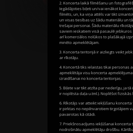
2. Koncerta laikā filmēšanu un fotografēša
Iegādājoties biļeti un/vai ienākot koncerta
filmēts, un, ka viņa attēls var tikt izmant
un visas tiesības uz šādu materiālu un tā
trešajai personai. Šādu materiālu rīkotājs
saviem ieskatiem visā pasaulē jebkuros 
arī komerciālos nolūkos to plašākajā izp
minēto apmeklētājam.
3. Koncerta teritorijā ir aizliegts veikt
ar rīkotāju.
4. Koncertā tiks ielaistas tikai personas 
apmeklētāja visu koncerta apmeklējuma l
izraidīšanai no koncerta teritorijas.
5. Biļete var tikt atzīta par nederīgu, ja t
ir noplēsta daļa u.tml.). Noplēšot fiziskā
6. Rīkotājs var atteikt iekļūšanu koncerta 
ir pirktas no nepilnvarotiem tirgotājiem va
pavairotas kā citādi.
7. Priekšnosacījums iekļūšanai koncerta te
nodrošinātu apmeklētāju drošību. Kārtība