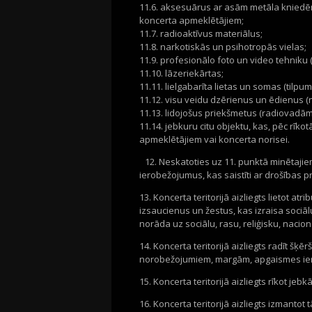
11.6. aksesuārus ar asām metāla kniedēm
koncerta apmeklētājiem;
11.7. radioaktīvus materiālus;
11.8. narkotiskās un psihotropās vielas;
11.9. profesionālo foto un video tehniku 
11.10. lāzeriekārtas;
11.11. lielgabarīta lietas un somas (tilpums
11.12. visu veidu dzērienus un ēdienus (
11.13. lidojošus priekšmetus (radiovadāmu
11.14. jebkuru citu objektu, kas, pēc rī
apmeklētājiem vai koncerta norisei.
12. Neskatoties uz 11. punktā minētajiem
ierobežojumus, kas saistīti ar drošības
13. Koncerta teritorijā aizliegts lietot a
izsaucienus un žestus, kas izraisa sociālu
norāda uz sociālu, rasu, reliģisku, naci
14. Koncerta teritorijā aizliegts radīt šķ
norobežojumiem, margām, apgaismes ier
15. Koncerta teritorijā aizliegts rīkot jeb
16. Koncerta teritorijā aizliegts izmant