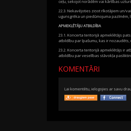
ceļu, sekojot norādēm vai kārtības uztur
22.3. Nekavējoties ziņot rīkotājiem un/v
ugunsgrēka un piedūmojuma pazīmēm, l
APMEKLĒTĀJU ATBILDĪBA
23.1. Koncerta teritorijā apmeklētājs pa
atbildību par īpašumu, kas ir nozaudēts, 
23.2. Koncerta teritorijā apmeklētājs ir 
atbildību par veselības stāvokļa paslikt
KOMENTĀRI
Lai komentētu, ielogojies ar savu drau