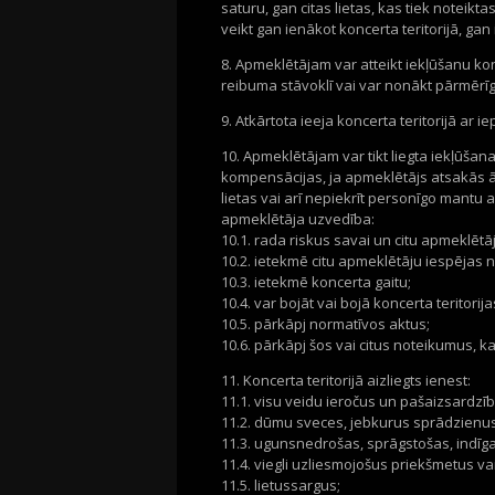
saturu, gan citas lietas, kas tiek noteik
veikt gan ienākot koncerta teritorijā, gan
8. Apmeklētājam var atteikt iekļūšanu konc
reibuma stāvoklī vai var nonākt pārmērī
9. Atkārtota ieeja koncerta teritorijā ar i
10. Apmeklētājam var tikt liegta iekļūšana 
kompensācijas, ja apmeklētājs atsakās ār
lietas vai arī nepiekrīt personīgo mantu a
apmeklētāja uzvedība:
10.1. rada riskus savai un citu apmeklētāj
10.2. ietekmē citu apmeklētāju iespējas n
10.3. ietekmē koncerta gaitu;
10.4. var bojāt vai bojā koncerta teritorij
10.5. pārkāpj normatīvos aktus;
10.6. pārkāpj šos vai citus noteikumus, ka
11. Koncerta teritorijā aizliegts ienest:
11.1. visu veidu ieročus un pašaizsardzīb
11.2. dūmu sveces, jebkurus sprādzienus
11.3. ugunsnedrošas, sprāgstošas, indīga
11.4. viegli uzliesmojošus priekšmetus vai
11.5. lietussargus;