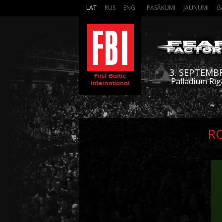
LAT
RUS
ENG
PASĀKUMI
JAUNUMI
G
3. SEPTEMB
Palladium Rīg
RO