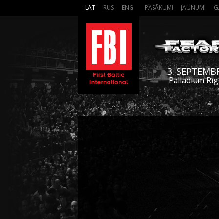
LAT
RUS
ENG
PASĀKUMI
JAUNUMI
G
3. SEPTEMB
Palladium Rīg