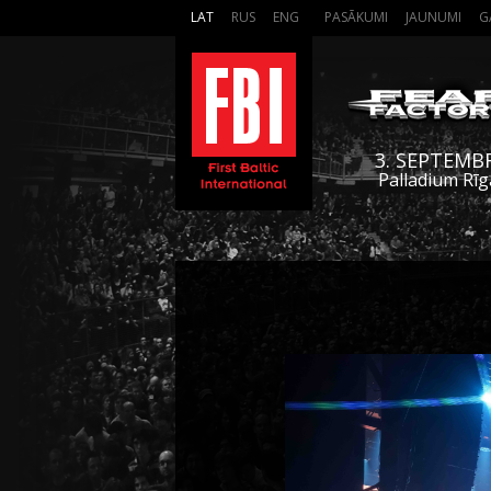
LAT
RUS
ENG
PASĀKUMI
JAUNUMI
G
3. SEPTEMB
Palladium Rīg