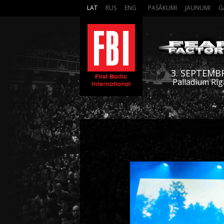
LAT
RUS
ENG
PASĀKUMI
JAUNUMI
G
3. SEPTEMB
Palladium Rīg