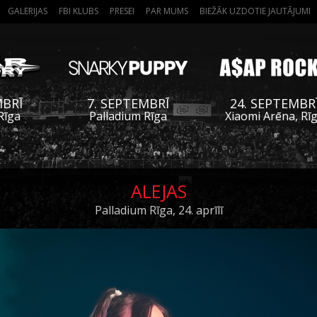
GALERIJAS
FBI KLUBS
PRESEI
PAR MUMS
BIEŽĀK UZDOTIE JAUTĀJUMI
MBRĪ
7. SEPTEMBRĪ
24. SEPTEMBR
Rīga
Palladium Rīga
Xiaomi Arēna, Rī
ALEJAS
Palladium Rīga, 24. aprīlī