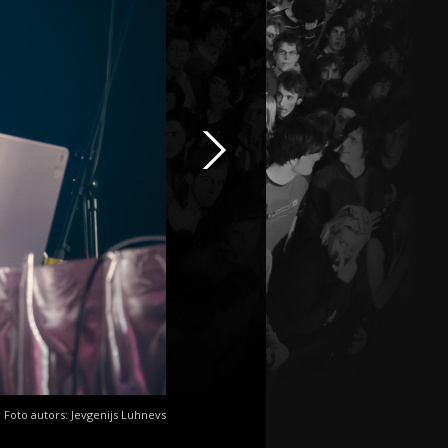
Foto autors: Jevgenijs Luhnevs