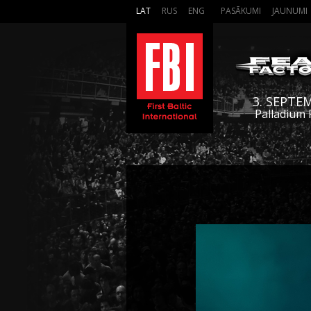
LAT
RUS
ENG
PASĀKUMI
JAUNUMI
3. SEPTE
Palladium 