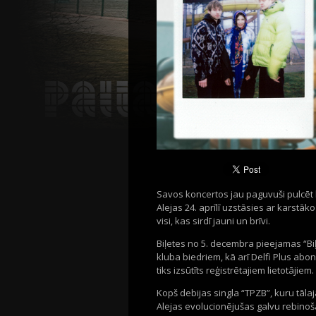
Savos koncertos
j
au
paguvuši
pulcē
t
Alejas
24. aprīlī uzstāsies
ar karstāk
visi
, k
as
sirdī jauni
un brīvi.
Biļetes
no
5
.
decembra
pieejamas “
Bi
kluba biedriem, kā arī Delfi
Plus
abone
tiks izsūtīts reģistrētajiem lietotāji
Kopš debijas singla “TPZB”, kuru tālaj
Alejas evolucionējušas galvu
rebinoš