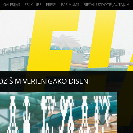
GALERIJAS
FBI KLUBS
PRESEI
PAR MUMS
BIEŽĀK UZDOTIE JAUTĀJUMI
ĪDZ ŠIM VĒRIENĪGĀKO DISENI