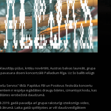
klausītāju pūļus
,
kritiķu
novērtēti
,
Austras balv
as
laureāti
,
grupa
o pavasara
diseni
koncer
tzālē
Pal
ladium
Rīga
.
Uz šo
ballīt
i
ielūgti
ļešu
Serviss”
tı̄kla
̄.
Papildus
FBI un
Positivus
festivāla koncertu
ntiem ir iespēja iegādāties draugu biļetes, izmantojot kodu, kas
em. Biļetes ierobežotā daudzumā.
ā 2019. gadā pavadīja arī grupai raksturīgi izteiksmīgs video,
ā
ātrumā
.
L
aika gaitā
spēlējoties ar vēl d
audzveidīgākiem