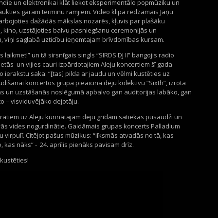
indie
un elektronikai klāt liekot eksperimentālo popmūziku
un
a
ukties
garām terminu rāmjiem. Video klipā redzamais Jāņu
darbojoties dažādās mākslas nozarēs,
kļuv
is
par plašāku
,
kino
,
uzstājoties
balvu pasniegšanu ceremonijās un
, viņi saglabā uzticību ieņemtajam
brīvdomības
kursam
.
s laikmet!”
un
tā
sirsnīgais
singls “SIRDS DJ II”
bangojis
radio
vietās
un vijies cauri
izpārdotajiem Aleju koncertiem
šī gada
šo
ierakstu
saka
: “[tas]
pilda ar jaudu un vēlmi kustēties
uz
udīšanai koncertos grupa pieaicina deju kolektīvu “
Sixt
h
”,
izrotā
as
un
uzstāšanās noslēgumā
apbalvo gan auditorijas labāk
o
, gan
to
–
visviduvējāko dejotāju.
arātiem
uz
Aleju
kurinātajām
deju grīd
ām
satiekas
pusaudži un
vās vides nogurdinātie
.
Gaidāmais grupas koncerts
Palladium
u virpulī.
Citējot
pašus mūziķus
:
“l
īksmās atvadās no tā, kas
o, kas nāks
”
-
24. aprīlis pienāk
s pavisam drīz
.
kustēties
!