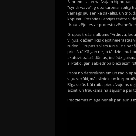
žanriem
–
alternatīvajam
hiphopam
,
“
synth
wave
”,
grupa
turpina
spītīgi tr
vainags jau sen kā sakaltis, un
trio
, 
kopumu.
Rosoties
Latvijas teātra vidē
draudzējoties ar protestu vēstnešiem
Grupas trešais albums
“Ardievu, ledu
viļņus, dažiem licis dejot neierastās 
rudenī.
Grupas solists
Kiril
s
Ē
cis par 
priekšu.
”
Kā
gan
ne, ja tā dziesmu ba
skatuvi, palaiž dūm
u
s, ie
slēdz
gais
m
sliktāko, gan sabiedrībā bieži aizmirs
Prom no
datorekrāniem
un radio ap
viņu vecāki,
mākslinieki
un
korporatī
Rīga
solās būt
raib
s piedzīvojums
dej
aiziet, un trauksmainā sajūsmā
par t
P
ē
c ziemas miega
nenāk par ļaunu iz