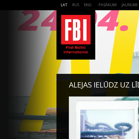
LAT
RUS
ENG
PASĀKUMI
JAUNUMI
ALEJAS IELŪDZ UZ L