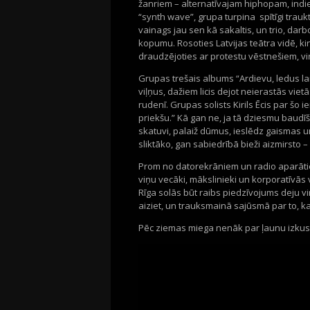
žanriem
–
alternatīvajam
hiphopam
,
indi
“
synth
wave
”,
grupa
turpina
spītīgi tra
uk
vainags jau sen kā sakaltis, un
trio
, darb
kopumu.
Rosoties
Latvijas teātra vidē,
ki
draudzējoties ar protestu vēstnešiem, v
Grupas trešais albums
“Ardievu, ledus la
viļņus, dažiem licis dejot neierastās viet
rudenī.
Grupas solists
Kiril
s
Ē
cis par šo
i
priekšu.
”
Kā
gan
ne, ja tā dziesmu baudīš
skatuvi, palaiž dūm
u
s, ie
slēdz
gais
mas
u
sliktāko, gan sabiedrībā bieži aizmirsto
–
Prom no
datorekrāniem
un radio aparāt
viņu vecāki,
mākslinieki
un
korporatīvās 
Rīga
solās būt
raib
s piedzīvojums
dej
u vi
aiziet, un trauksmainā sajūsmā
par to, k
P
ē
c ziemas miega
nenāk par ļaunu izkus