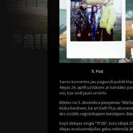
Savos koncertos
j
au
paguvuši
pulcē
t
kla
Alejas
24. aprīlī uzstāsies
ar karstāko p
visi
, k
as
sirdī jauni
un brīvi.
Biļetes
no
5
.
decembra
pieejamas “
Biļeš
kluba biedriem, kā arī Delfi
Plus
abonentie
tiks izsūtīts reģistrētajiem lietotājiem. 
Kopš debijas singla “TPZB”, kuru tālajā 20
Alejas evolucionējušas galvu
rebinošā
āt