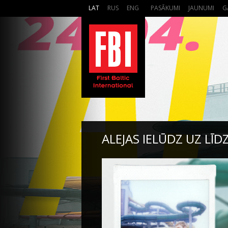
LAT
RUS
ENG
PASĀKUMI
JAUNUMI
G
ALEJAS IELŪDZ UZ LĪD