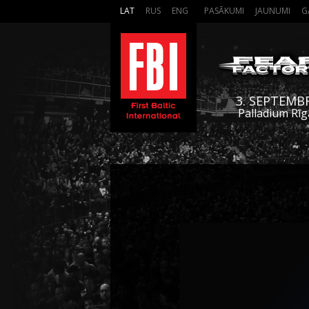
LAT
RUS
ENG
PASĀKUMI
JAUNUMI
G
3. SEPTEMB
Palladium Rīg