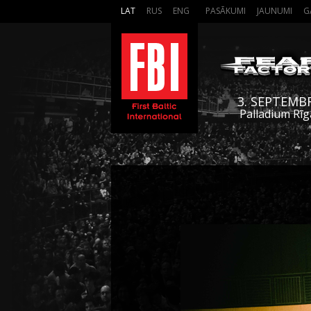
LAT
RUS
ENG
PASĀKUMI
JAUNUMI
G
3. SEPTEMB
Palladium Rīg