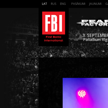
LAT
RUS
ENG
PASĀKUMI
JAUNUMI
G
3. SEPTEMB
Palladium Rīg