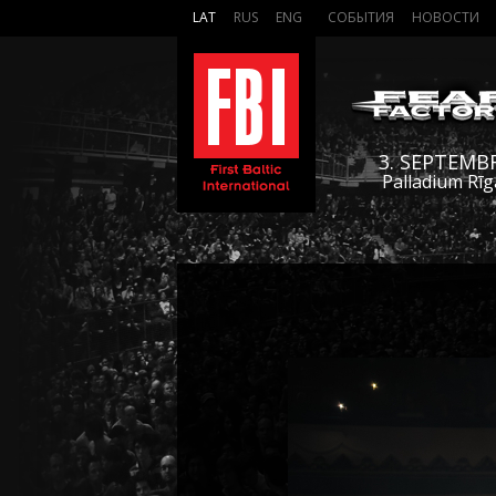
LAT
RUS
ENG
СОБЫТИЯ
НОВОСТИ
3. SEPTEMB
Palladium Rīg