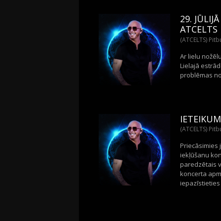
29. JŪLI
ATCELTS
(ATCELTS) Pitbu
Ar lielu nožē
Lielajā estrād
problēmas nov
IETEIKUM
(ATCELTS) Pitbu
Priecāsimies j
iekļūšanu kon
paredzētais v
koncerta apme
iepazīstieties