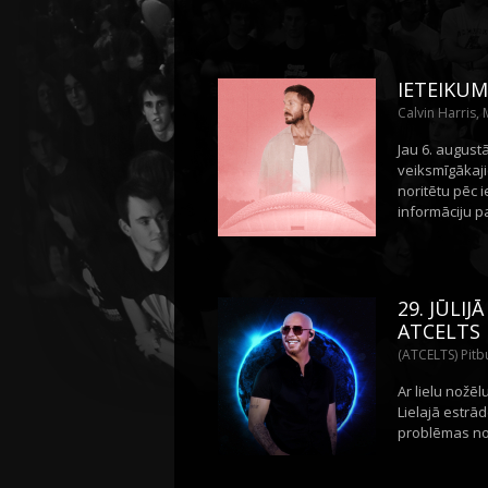
IETEIKUM
Calvin Harris,
Jau 6. august
veiksmīgākaji
noritētu pēc 
informāciju p
29. JŪLI
ATCELTS
(ATCELTS) Pitbu
Ar lielu nožē
Lielajā estrād
problēmas nov