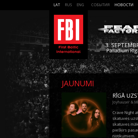
LAT
RUS
ENG
СОБЫТИЯ
НОВОСТИ
3. SEPTEMB
Palladium Rīg
JAUNUMI
RĪGĀ UZS
Joyhauser & Mha
Crave Night a
skatuves uzst
skatuves māks
piešķirs pasa
notikumiem.