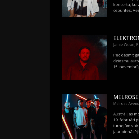
koncertu, kur
cepurītēs. Vē
ELEKTRON
Jamie Woon, P
Pēc desmit ga
dziesmu autor
15. novembrī 
MELROSE
Melrose Avenue
Austrālijas m
19. februārī 
turnejām vair
jaunpienācēj