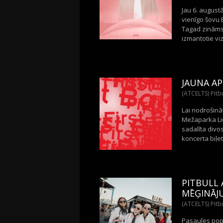
Jau 6. august
vienīgo šovu 
Tagad zināms,
izmantotie viz
JAUNA A
(ATCELTS) Pitbu
Lai nodrošinā
Mežaparka Lie
sadalīta divos
koncerta biļe
PITBULL 
MĒĢINĀ
(ATCELTS) Pitbu
Pasaules popm