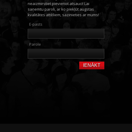
neaizmirstiet pievienot atsauci! Lai
saņemtu paroli, ar ko piekļūt augstas
kvalitātes attēliem, sazinieties ar mums!
E-pasts
Parole
IENĀKT