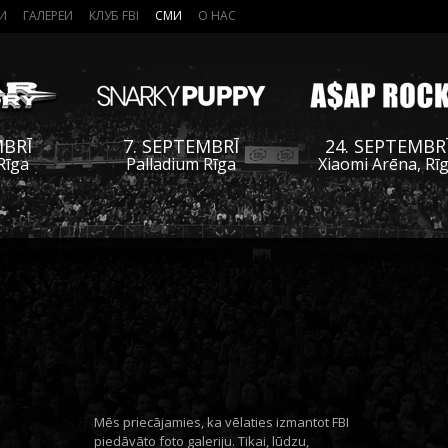
И
ГАЛЕРЕИ
КЛУБ FBI
СМИ
О НАС
MBRĪ
7. SEPTEMBRĪ
24. SEPTEMBR
Rīga
Palladium Rīga
Xiaomi Arēna, Rī
Mēs priecājamies, ka vēlaties izmantot FBI
piedāvāto foto galeriju. Tikai, lūdzu,