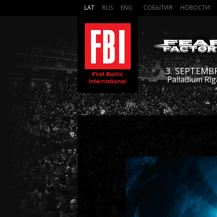
LAT
RUS
ENG
СОБЫТИЯ
НОВОСТИ
3. SEPTEMB
Palladium Rīg