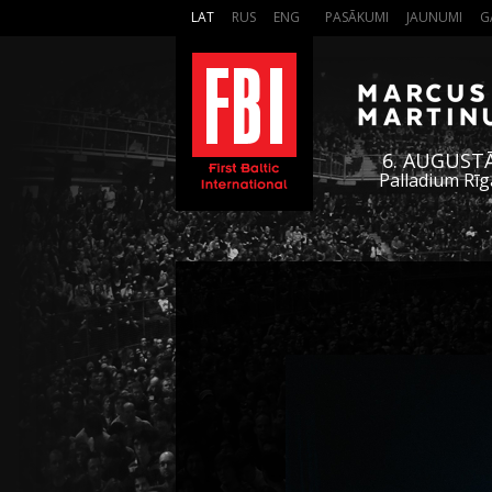
LAT
RUS
ENG
PASĀKUMI
JAUNUMI
G
6. AUGUST
Palladium Rīg