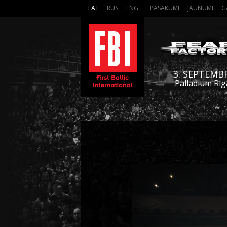
LAT
RUS
ENG
PASĀKUMI
JAUNUMI
G
3. SEPTEMB
Palladium Rīg