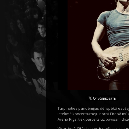
Turpinoties pandēmijas dēļ spēkā esošaj
ietekmē koncertturneju norisi Eiropā mūz
Arēnā Rīga, tiek pārcelts uz pavisam drīz
Visas iegādātās biļetes ir derīgas uz ja