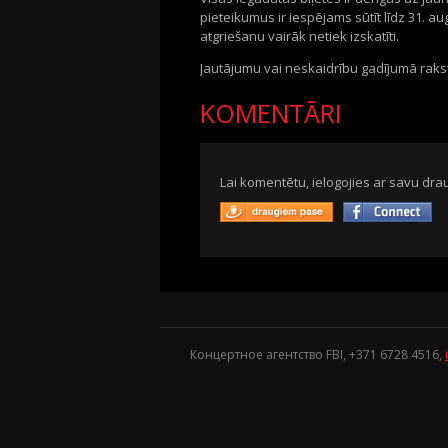
pieteikumus ir iespējams sūtīt līdz 31. a
atgriešanu vairāk netiek izskatīti.
Jautājumu vai neskaidrību gadījumā rakst
KOMENTĀRI
Lai komentētu, ielogojies ar savu drau
Концертное агентство FBI, +371
6728 4516
,