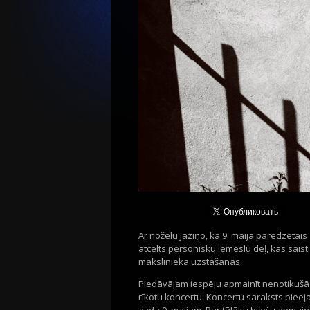
Ar nožēlu jāziņo, ka 9. maijā paredzētais
atcelts personisku iemeslu dēļ, kas saist
mākslinieka uzstāšanās.
Piedāvājam iespēju apmainīt nenotikušā k
rīkotu koncertu. Koncertu saraksts piee