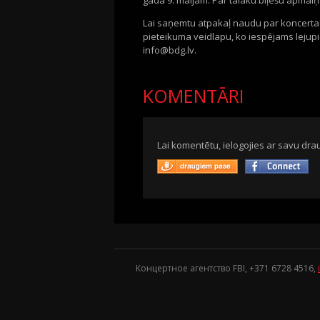
gada 9. maijam. Par tālāku biļešu apmaiņ
Lai saņemtu atpakaļ naudu par koncerta b
pieteikuma veidlapu, ko iespējams lejup
info@bdg.lv.
KOMENTĀRI
Lai komentētu, ielogojies ar savu drau
Концертное агентство FBI, +371
6728 4516
,