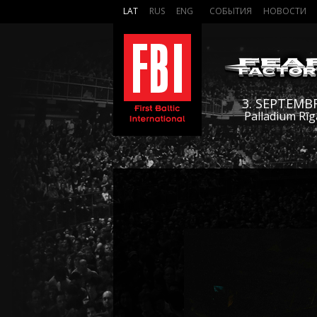
LAT
RUS
ENG
СОБЫТИЯ
НОВОСТИ
3. SEPTEMB
Palladium Rīg