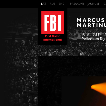
LAT
RUS
ENG
PASĀKUMI
JAUNUMI
G
6. AUGUST
Palladium Rīg