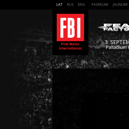
LAT
RUS
ENG
PASĀKUMI
JAUNUMI
3. SEPTE
Palladium 