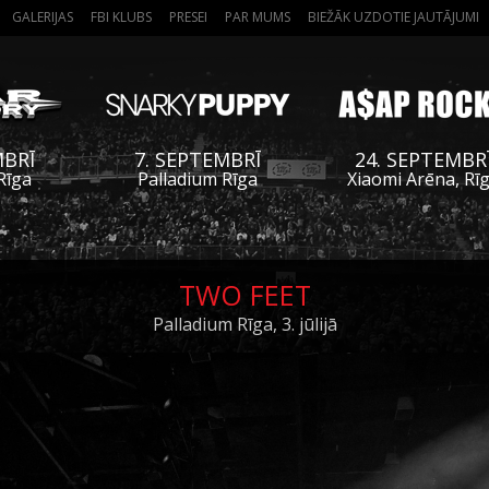
GALERIJAS
FBI KLUBS
PRESEI
PAR MUMS
BIEŽĀK UZDOTIE JAUTĀJUMI
MBRĪ
7. SEPTEMBRĪ
24. SEPTEMBR
Rīga
Palladium Rīga
Xiaomi Arēna, Rī
TWO FEET
Palladium Rīga, 3. jūlijā