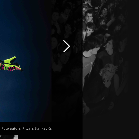
Foto autors: Ritvars Stankevičs