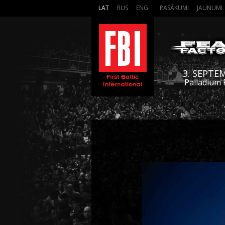
LAT
RUS
ENG
PASĀKUMI
JAUNUMI
3. SEPTE
Palladium 