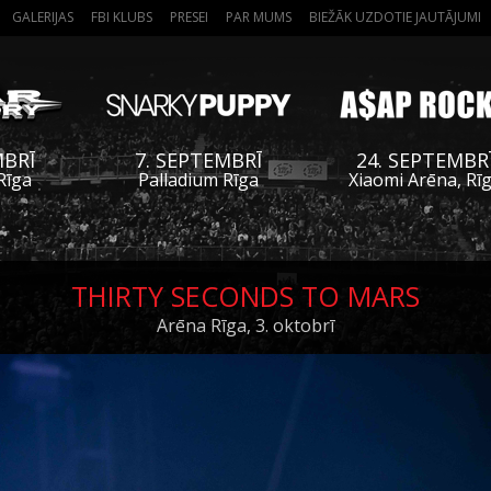
GALERIJAS
FBI KLUBS
PRESEI
PAR MUMS
BIEŽĀK UZDOTIE JAUTĀJUMI
MBRĪ
7. SEPTEMBRĪ
24. SEPTEMBR
Rīga
Palladium Rīga
Xiaomi Arēna, Rī
THIRTY SECONDS TO MARS
Arēna Rīga, 3. oktobrī