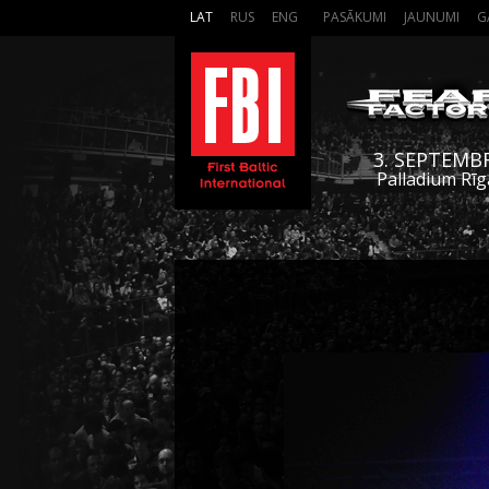
LAT
RUS
ENG
PASĀKUMI
JAUNUMI
G
3. SEPTEMB
Palladium Rīg