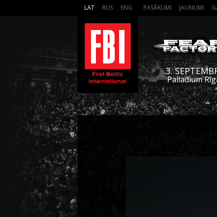
LAT
RUS
ENG
PASĀKUMI
JAUNUMI
G
3. SEPTEMB
Palladium Rīg