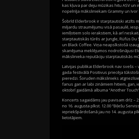
kas kļuva par deju mūzikas hitu ASV un i
nopelnīja māksliniekam Grammy un Ivor 
Šobrīd Elderbrook ir starptautiski atzīts
miljardu straumējumu visā pasaulē, iespa
iemīļotiem solo ierakstiem, kā arī nesk
starptautiskās tūrēs ar Jungle, Rüfüs D
un Black Coffee. Viņa neapsīkstošā iza
skanējuma meklējumos nodrošinājusi El
mākslinieka reputāciju starptautiskās m
Latvijas publikai Elderbrook nav svešs –
gada festivālā Positivus priecēja tūksto
pieredzi. Šoruden mākslinieks atgriezīsies
fanus gan ar labi zināmiem hitiem, gan, 
oktobrī gaidāmā albuma “Another Touch”
Koncerts sagaidāms jau pavisam drīz – 22
no 16. augusta plkst. 12.00 “Biļešu Serviss
iepriekšpārdošanā jau no 14. augusta plkst
lietotājiem.