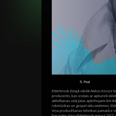
Elderbrook (īstajā vārdā Alekss Kocs) ir b
producents, kas izceļas ar apburoši ekl
attīstīšanas ceļā jūtas apbrīnojami ērti i
rokmūzikas un gospel stilu ietekmes, Elder
Viņa producēšanas tehnikas pamatā ir vien
Pasaules slavu Elderbrook ieguva 2017. 