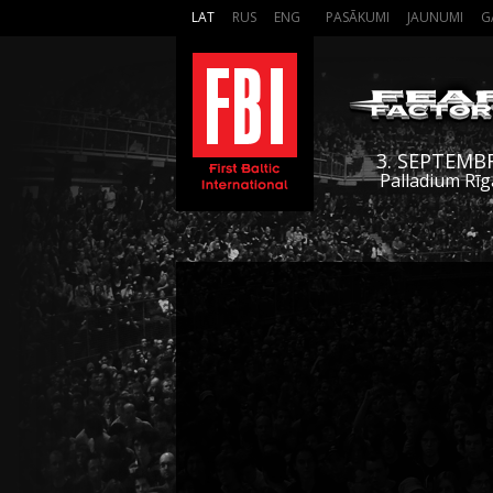
LAT
RUS
ENG
PASĀKUMI
JAUNUMI
G
3. SEPTEMB
Palladium Rīg