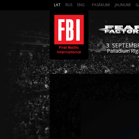
LAT
RUS
ENG
PASĀKUMI
JAUNUMI
G
3. SEPTEMB
Palladium Rīg