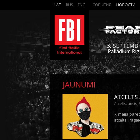
LAT
RUS
ENG
СОБЫТИЯ
НОВОСТИ
3. SEPTEMB
Palladium Rīg
JAUNUMI
ATCELTS
Atcelts. ansis,
7. maijā pare
atcelts. Paga