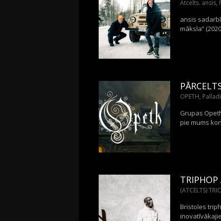
Atcelts. ansis,
ansis sadarbī
māksla” (2020
PĀRCELT
OPETH, Pallad
Grupas Opeth 
pie mums konc
TRIPHOP 
(ATCELTS) TRIC
Bristoles tri
inovatīvākaji