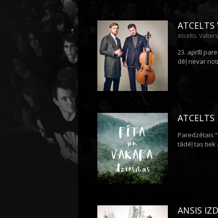
ATCELTS 
Atcelts. Valter
23. aprīlī pa
dēļ nevar not
ATCELTS 
Paredzētais “
tādēļ tas tiek
ANSIS IZ