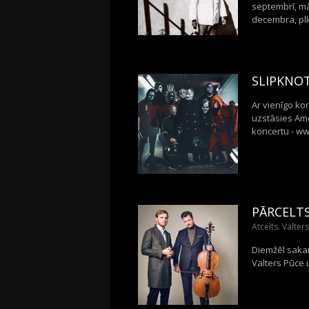
septembrī, mā
decembra, plk
SLIPKNOT
Ar vienīgo ko
uzstāsies Ame
koncertu - ww
PĀRCELTS
Atcelts. Valter
Diemžēl sakar
Valters Pūce u