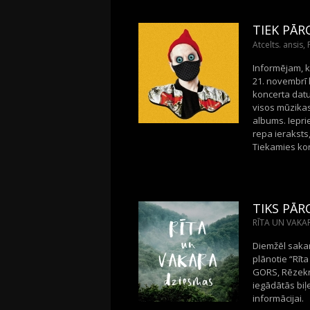
TIEK PĀR
Atcelts. ansis,
Informējam, k
21. novembrī 
koncerta datu
visos mūzikas
albums. Iepri
repa ieraksts
Tiekamies kon
TIKS PĀR
RĪTA UN VAKAR
Diemžēl sakar
plānotie “Rīta
GORS, Rēzeknē
iegādātās biļ
informācijai.