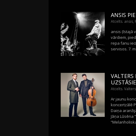
ANSIS PI
Atcelts. ansis,
ansis (īstajā
vārdiem, pie
repa fanu iec
servisos. 7. m
VALTERS 
UZSTĀSI
Atcelts. Valter
Ar jaunu konc
koncertzālē P
Daiņa aranžij
Jāņa Lūsēna “
“Melanholiska