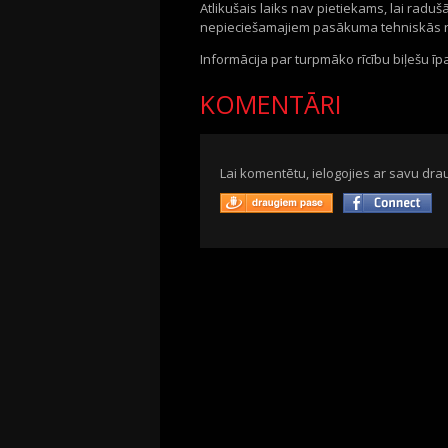
Atlikušais laiks nav pietiekams, lai radu
nepieciešamajiem pasākuma tehniskās re
Informācija par turpmāko rīcību biļešu īp
KOMENTĀRI
Lai komentētu, ielogojies ar savu drau