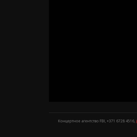
Концертное агентство FBI, +371
6728 4516
,