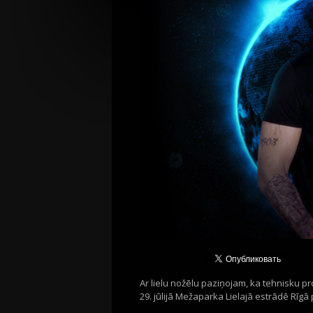
Ar lielu nožēlu paziņojam, ka tehnisku p
29. jūlijā Mežaparka Lielajā estrādē Rīgā 