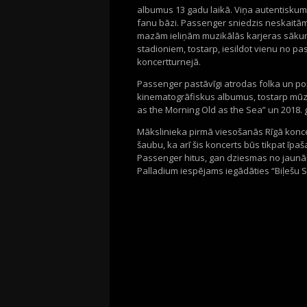
albumus 13 gadu laikā. Viņa autentiskum
fanu bāzi. Passenger sniedzis neskaitā
mazām ieliņām muzikālās karjeras sākum
stadioniem, tostarp, iesildot vienu no p
koncertturnejā.
Passenger pastāvīgi atrodas folka un p
kinematogrāfiskus albumus, tostarp mūzik
as the Morning Old as the Sea” un 2018
Mākslinieka pirmā viesošanās Rīgā koncer
šaubu, ka arī šis koncerts būs tikpat īpa
Passenger hitus, gan dziesmas no jaunāk
Palladium iespējams iegādāties “Biļešu Ser