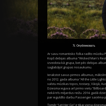
Ar savu romantisko folka radīto mūziku 
Kopš debijas albuma “Wicked Man's Rest” 
izveidota kā grupa, bet pēc debijas alb
saglabājot grupas nosaukumu.
Ierakstot savus pirmos albumus, mākslini
no 2012. gada albuma “All the Little Light
valstu mūzikas topos, tostarp, Vācijā, Austri
Dziesma ieguva arī pirmo vietu “Billboar
nekā trīs miljardus reižu. 2014. gadā dz
par ieguldīto darbu Passenger saņēma pre
Tomēr “Let Her Go” ir tikai viena dziesm