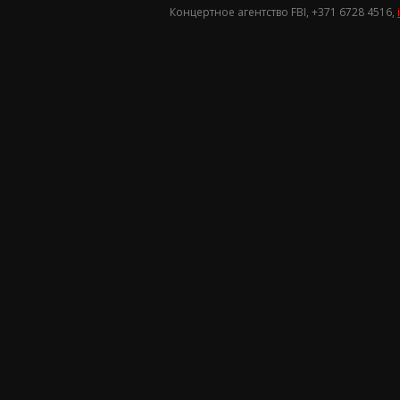
Концертное агентство FBI, +371
6728 4516
,