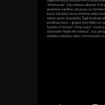
Leģendā vēsta, ka pašu Kim Dracula pse
“Kimdracula”. Viņu debijas albumā “A Gra
jaušamas vairākas atsauces uz mūsdienu
kuros īsā laikā vienas dziemas laikā žan
sācies jauns skaņdarbs. Šajā ierakstā i
Jonathan Davis – grupas Korn līderi un 
System of A Down “Chop Suey!”. Visam p
dziesmām “Make Me Famous”, kas pārspēj 
dažādus mūzikas stilus, nenovirzoties no