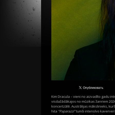
Kim Dracula – vieni no aizvadīto gadu int
visdažādākajos no mūzikas žanriem 2026.
koncertzālē.
Austrālijas mākslinieks, ku
hita
“Paparazzi”
tumši intensīvo kaverver