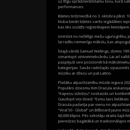
uz Rīgu sprādzienbīstamu šovu, kurā sat
performances.
Biļetes tirdzniecībā no 3. oktobra plkst. 1
kluba biedri biļetes varēs iegādāties iep
kas tiks izsūtīts reģistrētajiem lietotājiem.
Iznirstot no nežēlīgo mežu ugunsgrēku, pl
lai radītu nemierīgu mākslu, kas atspogu
Īstajā vārdā Samuel Wellings, dzimis 1997.
izmantojot
viņi
vietniekvārdu. Lai arī sal
paspējuši sevi pozicionēt kā mākslinie
kategorijas. Savās radošajās izpausmēs vi
mūziku ar džezu un pat Latino.
Plašāku atpazīstamību mūziķi ieguva 2020
Populāro dziesmu Kim Dracula ieskaņoja d
“Kapeņu stāstiņu” noskaņās un kombinēj
Gaudojot viņi dzied: “Esmu tavs lielākais 
Dracula padarīja par vienu no atpazīstamā
“Viral 50 - Global” un Billboard jauno m
60,000 klipos. Pēc sekotāju skaita šajā l
pieredzes bagātākā un tradicionālajos m