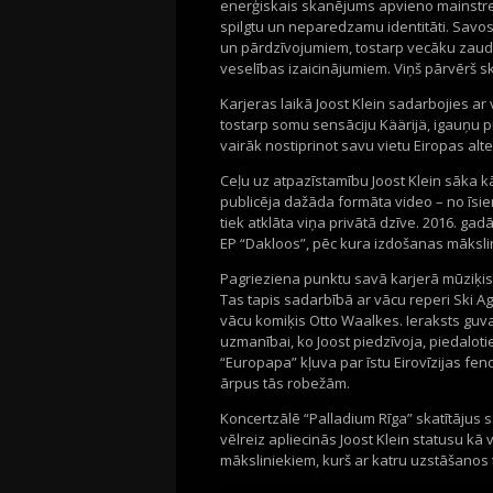
enerģiskais skanējums apvieno mainstre
spilgtu un neparedzamu identitāti. Savo
un pārdzīvojumiem, tostarp vecāku zaud
veselības izaicinājumiem. Viņš pārvērš sk
Karjeras laikā Joost Klein sadarbojies ar
tostarp somu sensāciju Käärijä, igauņu
vairāk nostiprinot savu vietu Eiropas alt
Ceļu uz atpazīstamību Joost Klein sāka k
publicēja dažāda formāta video – no īsi
tiek atklāta viņa privātā dzīve. 2016. ga
EP “Dakloos”, pēc kura izdošanas mākslin
Pagrieziena punktu savā karjerā mūziķis 
Tas tapis sadarbībā ar vācu reperi Ski Agg
vācu komiķis Otto Waalkes. Ieraksts guva 
uzmanībai, ko Joost piedzīvoja, piedalot
“Europapa” kļuva par īstu Eirovīzijas feno
ārpus tās robežām.
Koncertzālē “Palladium Rīga” skatītājus 
vēlreiz apliecinās Joost Klein statusu k
māksliniekiem, kurš ar katru uzstāšanos