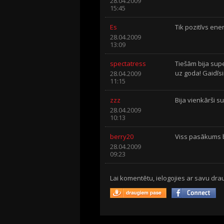
28.04.2009
15:45
Es
Tik pozitīvs enerģ
28.04.2009
13:09
spectatress
Tiešām bija supe
uz goda! Gaidīs
28.04.2009
11:15
zzz
Bija vienkārši sup
28.04.2009
10:13
berry20
Viss pasākums b
28.04.2009
09:23
Lai komentētu, ielogojies ar savu drau