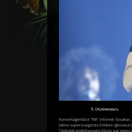
Koncertaģentūra "FBI" informē: šovakar, 2
latino superzvaigznes Enrikes Iglesiasa 
Tādejādi priekšnesums kļuvis par vienu n