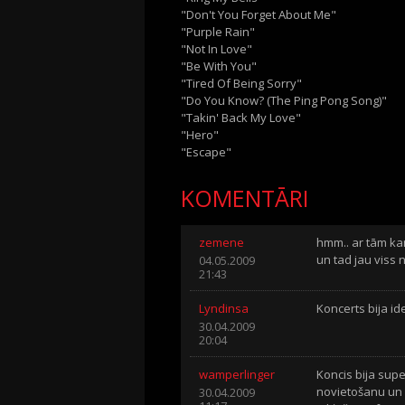
"Don't You Forget About Me"
"Purple Rain"
"Not In Love"
"Be With You"
"Tired Of Being Sorry"
"Do You Know? (The Ping Pong Song)"
"Takin' Back My Love"
"Hero"
"Escape"
KOMENTĀRI
zemene
hmm.. ar tām kam
un tad jau viss n
04.05.2009
21:43
Lyndinsa
Koncerts bija id
30.04.2009
20:04
wamperlinger
Koncis bija supe
novietošanu un 
30.04.2009