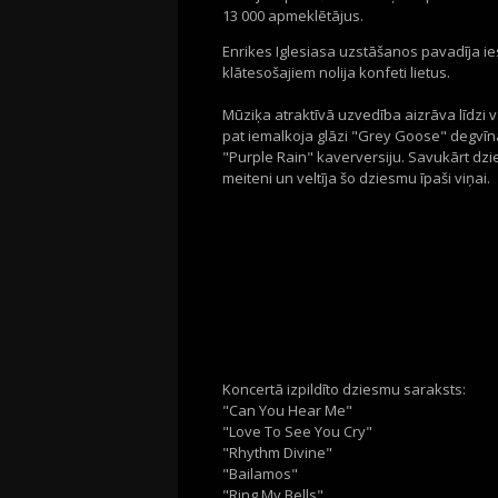
13 000 apmeklētājus.
Enrikes Iglesiasa uzstāšanos pavadīja i
klātesošajiem nolija konfeti lietus.
Mūziķa atraktīvā uzvedība aizrāva līdzi v
pat iemalkoja glāzi "Grey Goose" degvīna
"Purple Rain" kaverversiju. Savukārt dzi
meiteni un veltīja šo dziesmu īpaši viņai.
Koncertā izpildīto dziesmu saraksts:
"Can You Hear Me"
"Love To See You Cry"
"Rhythm Divine"
"Bailamos"
"Ring My Bells"