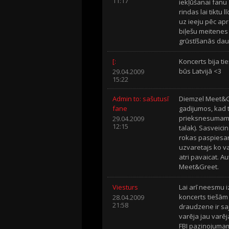
11:17
iekļūšanai fanu
rindas lai tiktu
uz ieeju pēc apro
biļešu meitenes 
grūstīšanās da
[:
Koncerts bija ti
būs Latvijā <3
29.04.2009
15:22
Admin to: sašutusī
Diemzel Meet&Gre
fane
gadijumos, kad t
prieksnesumam)
29.04.2009
12:15
talak). Sasveic
rokas paspiesan
uzvaretajs ko va
atri pavaicat. A
Meet&Greet.
Viesturs
Lai arī neesmu i
koncerts tiešām 
28.04.2009
21:58
draudzene ir saj
varēja jau varē
FBI paziņojumam