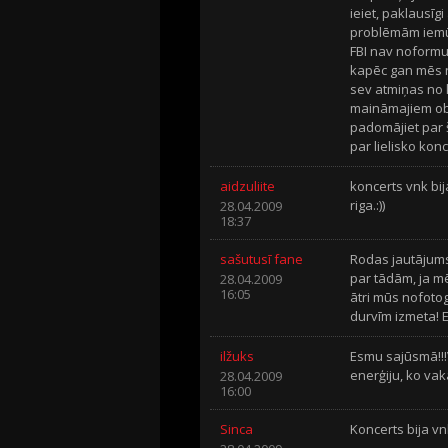
ieiet, paklausīg
problēmām iemūž
FBI nav noformul
kapēc gan mēs n
sev atmiņas no 
maināmajiem obj
padomājiet par 
par lielisko konce
aidzuliite
koncerts vnk bij
riga.:))
28.04.2009
18:37
sašutusī fane
Rodas jautājums
par tādām, ja m
28.04.2009
16:05
ātri mūs nofoto
durvīm izmeta! E
ilžuks
Esmu sajūsmā!!!
enerģiju, ko va
28.04.2009
16:00
Sinca
Koncerts bija vnk