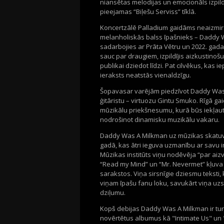
niansētas melodijas un emocionāls izpildīj
pieejamas “Biļešu Serviss” tı̄klā.
Koncertzālē Palladium gaidāms neaizmir
melanholiskās balss īpašnieks – Daddy Wa
sadarbojies ar Prāta Vētru un 2022. gada 
sauc par draugiem, izpildījis aizkustin
publikai dziedot līdzi. Pat cilvēkus, kas ie
ieraksts neatstās vienaldzīgu.
Šopavasar varējām piedzīvot Daddy Was A
ģitāristu – virtuozu Gintu Smuko. Rı̄gā
mūzikālu priekšnesumu, kurā būs iekļau
nodrošinot dinamisku muzikālu vakaru.
Daddy Was A Milkman uz mūzikas skatuv
gadā, kas ātri ieguva uzmanı̄bu ar savu
Mūzikas institūts viņu nodēvēja “par aizva
“Read my Mind” un “Mr. Nevermet” kļuva par
sarakstos. Viņa sirsnı̄gie dziesmu teksti,
viņam ı̄pašu fanu loku, savukārt viņa uzs
dziļumu.
Kopš debijas Daddy Was A Milkman ir turpināj
novērtētus albumus kā "Intimate Us" u