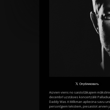
Aizvien viens no saistošākajiem mākslini
decembrī uzstāsies koncertzālē Palladium
Daddy Was A Milkman apliecina savu unikālo
personı̄giem tekstiem, piesaistot arvien 