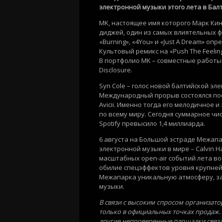
электронной музыки этого лета в Балти
MK, настоящее имя которого Марк Кин
диджей, один из самых влиятельных фи
«Burning», «4You» и «Just A Dream» о
Культовый ремикс на «Push The Feeling
В портфолио MK – совместные работы с L
Disclosure.
Syn Cole – голос новой балтийской эл
Международный прорыв состоялся пос
Avicii. Именно тогда его мелодичное
по всему миру. Сегодня суммарное чи
Spotify превысило 1,4 миллиарда.
6 августа на Большой эстраде Межап
электронной музыки в мире – Calvin H
масштабных open-air событий лета во
обилие спецэффектов уровня крупне
Межапарка уникальную атмосферу, з
музыки.
В связи с высоким спросом организат
только в официальных точках продаж. 
другие непроверенные площадки связ