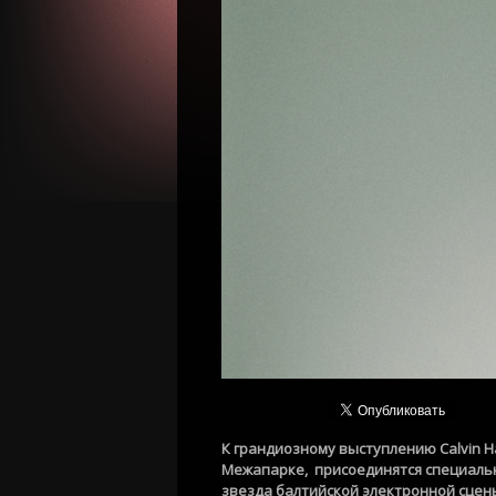
К грандиозному выступлению Calvin Har
Межапарке, присоединятся специальн
звезда балтийской электронной сцены