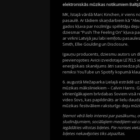
elektroniskās mūzikas notikumiem Baltijā 
MK, īstajā vārdā Marc Kinchen, ir viens
pasaulē. Ar tādiem skaņdarbiem kā “Alway
gados kļuva par nozīmīgu spēlētāju deju
dziesmai “Push The Feeling On” kļuva p
ar virkni Latvijā jau labi iemīļotu pasau
Smith, Ellie Goulding un Disclosure.
Igauņu producents, dziesmu autors un dī
pievienojoties Avicii izveidotajai LE7ELS 
enerģiskais skanējums ātri sasniedza pl
remiksi YouTube un Spotify kopumā klausī
6. augustā Mežaparka Lielajā estrādē uz
mūzikas māksliniekiem – Calvin Harris. 
vērienīgākajiem brīvdabas šoviem visā re
video šovs, kas papildināts ar lielu da
mūzikas festivāliem raksturīgo deju mūz
Ņemot vērā lielo interesi par pasākumu, or
sludinājumiem, sociālajiem medijiem vai c
iegādāties viltotas biļetes. Pie norises viet
biļetes nekavējoties tiks atpazītas.