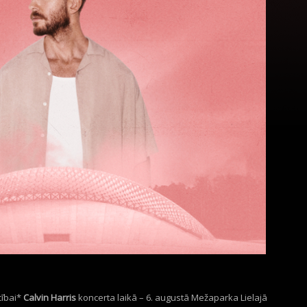
cībai*
Calvin
Harris
koncerta laikā – 6. augustā Mežaparka Lielajā