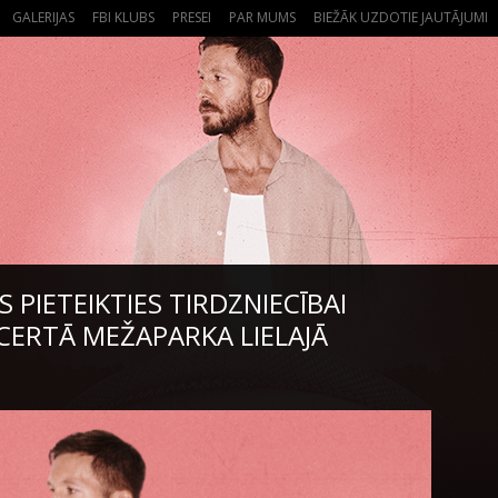
GALERIJAS
FBI KLUBS
PRESEI
PAR MUMS
BIEŽĀK UZDOTIE JAUTĀJUMI
 PIETEIKTIES TIRDZNIECĪBAI
CERTĀ MEŽAPARKA LIELAJĀ