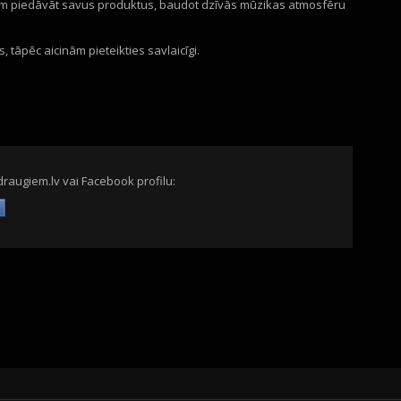
iem piedāvāt savus produktus, baudot dzīvās mūzikas atmosfēru
s, tāpēc aicinām pieteikties savlaicīgi.
draugiem.lv vai Facebook profilu: